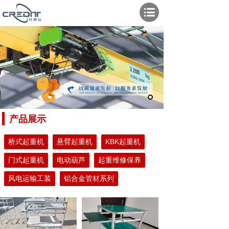
产品展示
桥式起重机
悬臂起重机
KBK起重机
门式起重机
电动葫芦
起重维修保养
风电运输工装
铝合金管材系列